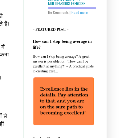
MULTIFARIOUS EXERCISE
No Comments
|
Read more
की
 हैं।
~ FEATURED POST ~
How can I stop being average in
में
life?
 उठना
How can I stop being average? A great
?
answer is possible for “How can I be
excellent at anything?” ~ A practical guide
to creating exce...
।
ं से
ीं