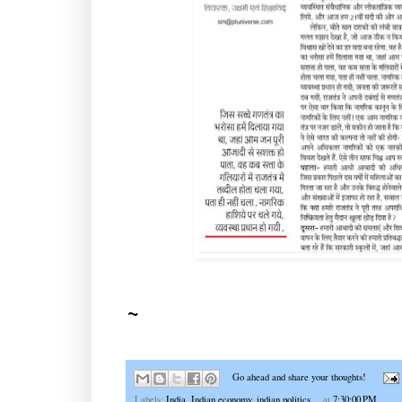
~
Go ahead and share your thoughts!
Labels:
India
,
Indian economy
,
indian politics
at
7:30:00 PM