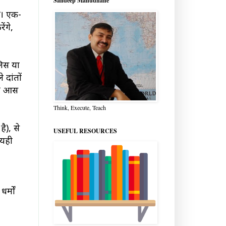
Sandeep Manudhane
। एक-
ंगे,
लिस या
 दांतों
 की आस
Think, Execute, Teach
ै), से
USEFUL RESOURCES
 यही
र्मों