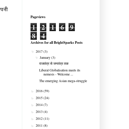
अपनी
Pageviews
1
2
1
6
9
8
4
Archives for all BrightSparks Posts
2017
(3)
▼
January
(3)
▼
राजतंत्र से जनतंत्र तक
Liberal Globalisation meets its
nemesis - Welcome ...
The emerging Asian mega-struggle
2016
(59)
►
2015
(24)
►
2014
(7)
►
2013
(4)
►
2012
(11)
►
2011
(8)
►