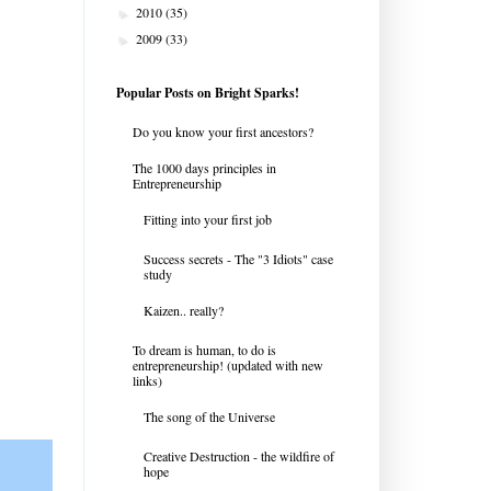
2010
(35)
►
2009
(33)
►
Popular Posts on Bright Sparks!
Do you know your first ancestors?
The 1000 days principles in
Entrepreneurship
Fitting into your first job
Success secrets - The "3 Idiots" case
study
Kaizen.. really?
To dream is human, to do is
entrepreneurship! (updated with new
links)
The song of the Universe
Creative Destruction - the wildfire of
hope